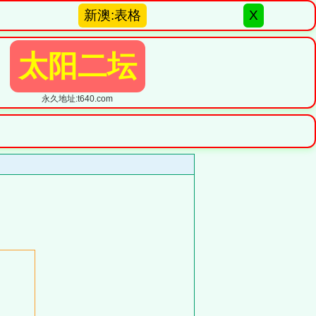
新澳:表格
X
太阳二坛
永久地址:t640.com