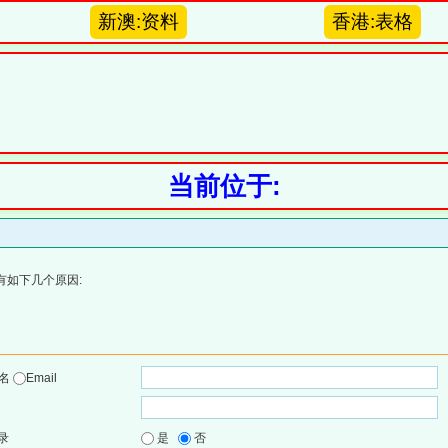
新澳:资料
香港:表格
当前位于:
有如下几个原因:
户名
Email
录
是
否