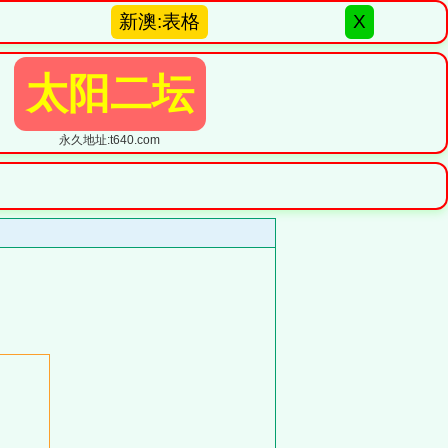
新澳:表格
X
太阳二坛
永久地址:t640.com