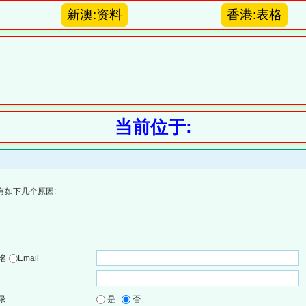
新澳:资料
香港:表格
当前位于:
有如下几个原因:
户名
Email
录
是
否