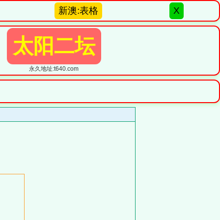
新澳:表格
X
太阳二坛
永久地址:t640.com