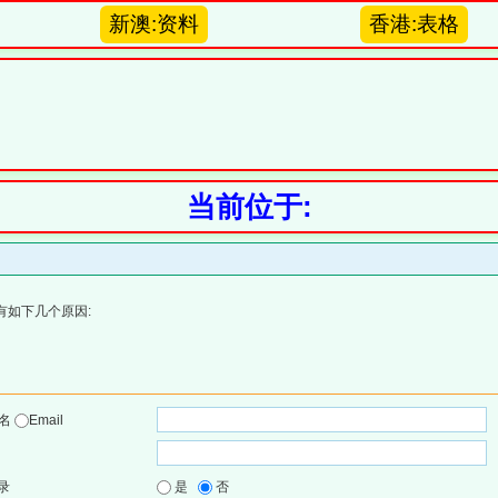
新澳:资料
香港:表格
当前位于:
有如下几个原因:
户名
Email
录
是
否