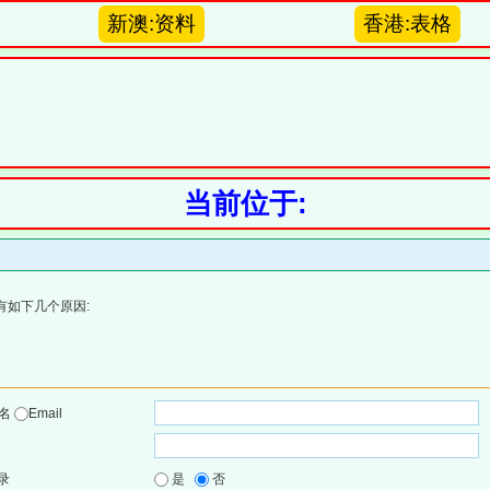
新澳:资料
香港:表格
当前位于:
有如下几个原因:
户名
Email
录
是
否