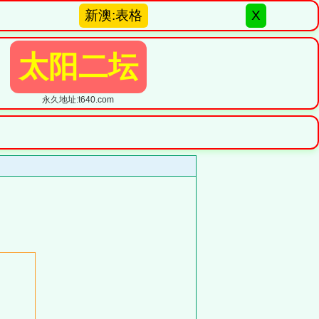
新澳:表格
X
太阳二坛
永久地址:t640.com