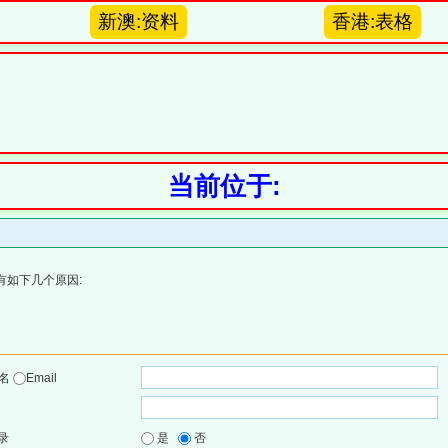
新澳:资料
香港:表格
当前位于:
有如下几个原因:
户名
Email
录
是
否