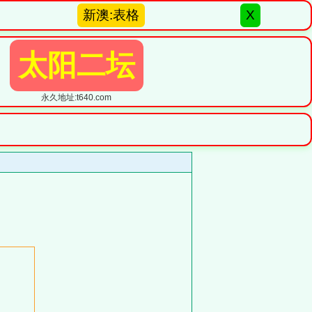
新澳:表格
X
太阳二坛
永久地址:t640.com