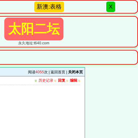
新澳:表格
X
太阳二坛
永久地址:t640.com
阅读
4055
次 |
返回首页
|
关闭本页
u
历史记录
u
回复
u
编辑
u