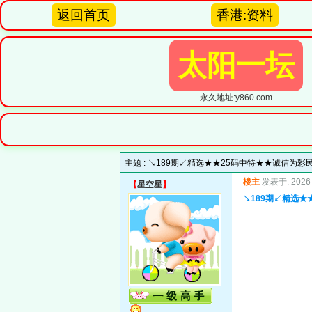
返回首页
香港:资料
太阳一坛
永久地址:y860.com
主题 :
↘189期↙精选★★25码中特★★诚信为
楼主
发表于: 2026-
【
星空星
】
↘189期↙精选