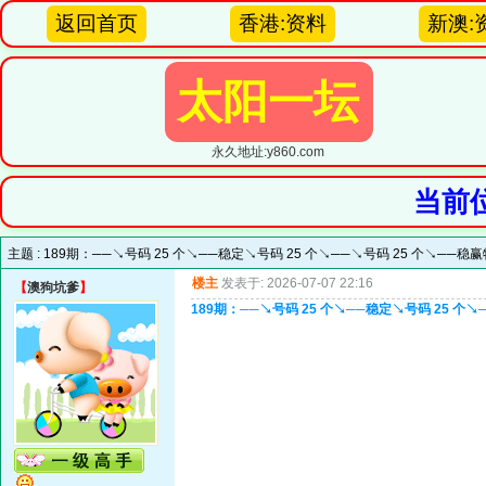
返回首页
香港:资料
新澳:
太阳一坛
永久地址:y860.com
当前
主题 :
189期：──↘号码 25 个↘──稳定↘号码 25 个↘──↘号码 25 个↘──稳
楼主
发表于: 2026-07-07 22:16
【
澳狗坑爹
】
189期：──↘号码 25 个↘──稳定↘号码 25 个↘