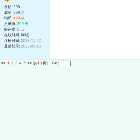
发帖:
299
威望:
299 点
铜币:
120 枚
贡献值:
299 点
好评度:
0 点
在线时间: 0(时)
注册时间:
2023-11-22
最后登录:
2025-05-16
<<
1
2
3
4
5
>>
[共
13
页] Go