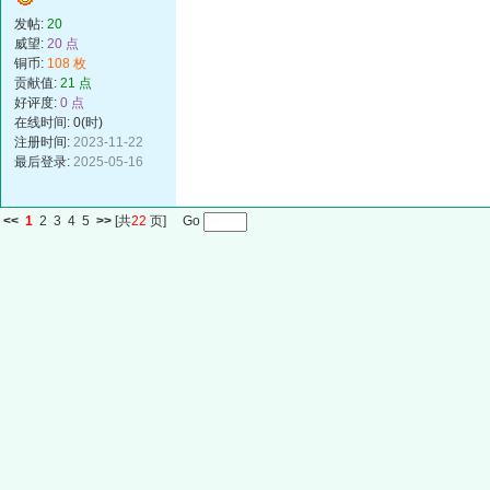
发帖:
20
威望:
20 点
铜币:
108 枚
贡献值:
21 点
好评度:
0 点
在线时间: 0(时)
注册时间:
2023-11-22
最后登录:
2025-05-16
<<
1
2
3
4
5
>>
[共
22
页] Go