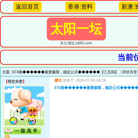
返回首页
香港:资料
新澳:
太阳一坛
永久地址:y860.com
当前
主题 :
074期◆◆◆◆◆◆最爱极限，稳定公式◆◆◆◆◆◆【三五码】〔同甘共苦
楼主
发表于: 2026-07-08 04:19
【
同甘共苦
】
074期◆◆◆◆◆◆最爱极限，稳定公式◆◆◆◆