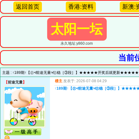
返回首页
香港:资料
新澳:
太阳一坛
永久地址:y860.com
当前
主题 :
↑189期↑【㊣≮前途无量≯㊣稳［③段］】★★★★★开奖后就更新★★★★
楼主
发表于: 2026-07-08 04:29
【
前途无量
】
↑189期↑【㊣≮前途无量≯㊣稳［③段］】★★★