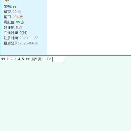
发帖:
99
威望:
99 点
铜币:
204 枚
贡献值:
99 点
好评度:
0 点
在线时间: 0(时)
注册时间:
2023-11-22
最后登录:
2025-03-18
<<
1
2
3
4
5
>>
[共
5
页] Go