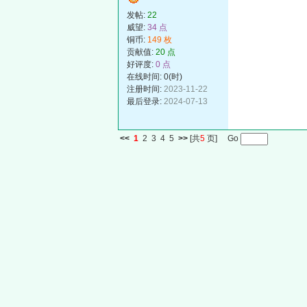
发帖:
22
威望:
34 点
铜币:
149 枚
贡献值:
20 点
好评度:
0 点
在线时间: 0(时)
注册时间:
2023-11-22
最后登录:
2024-07-13
<<
1
2
3
4
5
>>
[共
5
页] Go