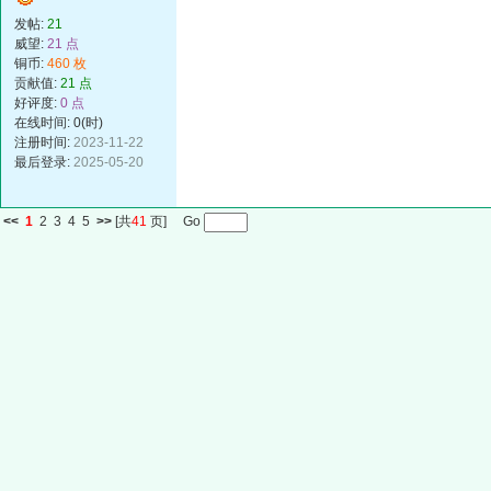
发帖:
21
威望:
21 点
铜币:
460 枚
贡献值:
21 点
好评度:
0 点
在线时间: 0(时)
注册时间:
2023-11-22
最后登录:
2025-05-20
<<
1
2
3
4
5
>>
[共
41
页] Go