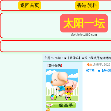
返回首页
香港:资料
太阳一坛
永久地址:y860.com
主题 :
074期：★【杀④码】★跟上我就是选择财
楼主
发表于: 2026-
【
云中游码
】
074期：★【杀