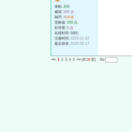
发帖:
355
威望:
355 点
铜币:
458 枚
贡献值:
355 点
好评度:
0 点
在线时间: 0(时)
注册时间:
2023-11-22
最后登录:
2025-05-17
<<
1
2
3
4
5
>>
[共
16
页] Go