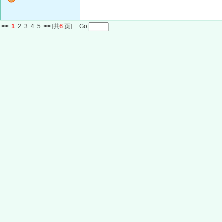
<<
1
2
3
4
5
>>
[共
6
页] Go