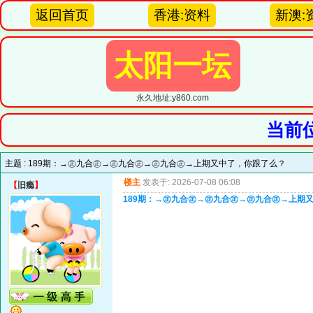
返回首页
香港:资料
新澳:
太阳一坛
永久地址:y860.com
当前
主题 :
189期：→㊣九合㊣→㊣九合㊣→㊣九合㊣→上期又中了，你跟了么？
楼主
发表于: 2026-07-08 06:08
【
旧瘾
】
189期：→㊣九合㊣→㊣九合㊣→㊣九合㊣→上期