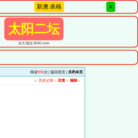
新澳:表格
X
太阳二坛
永久地址:t640.com
阅读
956
次 |
返回首页
|
关闭本页
u
历史记录
u
回复
u
编辑
u