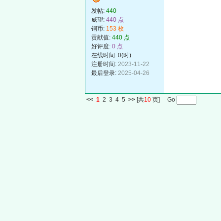
发帖:
440
威望:
440 点
铜币:
153 枚
贡献值:
440 点
好评度:
0 点
在线时间: 0(时)
注册时间:
2023-11-22
最后登录:
2025-04-26
<<
1
2
3
4
5
>>
[共
10
页] Go