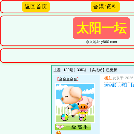
返回首页
香港:资料
太阳一坛
永久地址:y860.com
主题 :
189期〖33码〗【实战帖】已更新 .
楼主
发表于: 2026-
【
金金金金金
】
189期〖33码〗【