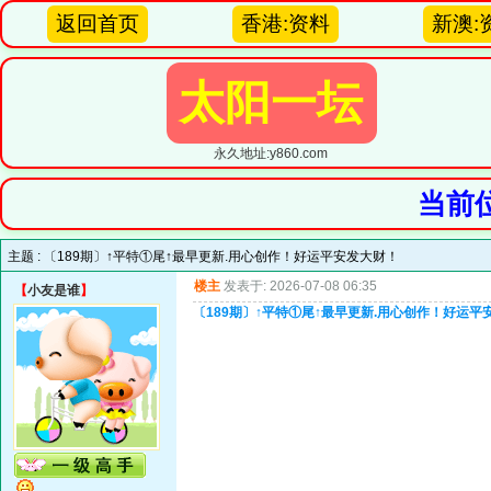
返回首页
香港:资料
新澳:
太阳一坛
永久地址:y860.com
当前
主题 :
〔189期〕↑平特①尾↑最早更新.用心创作！好运平安发大财！
楼主
发表于: 2026-07-08 06:35
【
小友是谁
】
〔189期〕↑平特①尾↑最早更新.用心创作！好运平