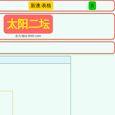
新澳:表格
X
太阳二坛
永久地址:t640.com