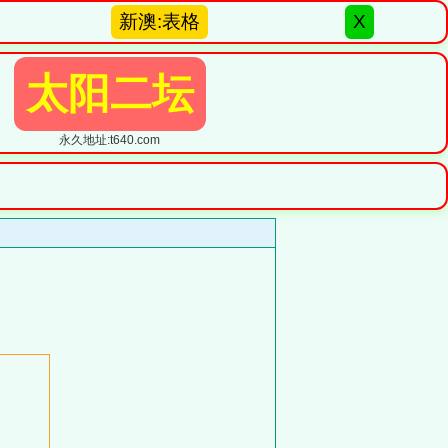
新澳:表格
X
太阳二坛
永久地址:t640.com