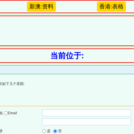
新澳:资料
香港:表格
当前位于:
有如下几个原因:
户名
Email
录
是
否