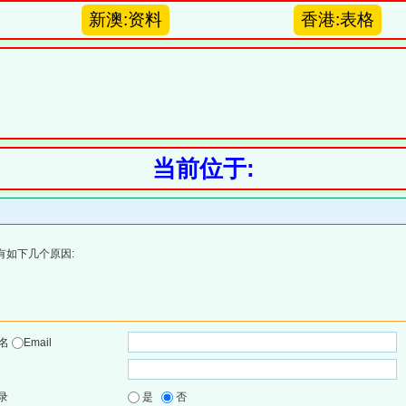
新澳:资料
香港:表格
当前位于:
有如下几个原因:
户名
Email
录
是
否