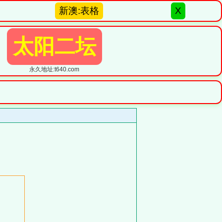
新澳:表格
X
太阳二坛
永久地址:t640.com