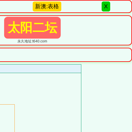
新澳:表格
X
太阳二坛
永久地址:t640.com