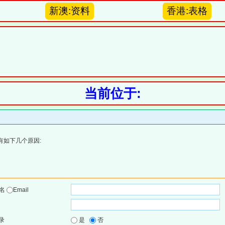
新澳:资料
香港:表格
当前位于:
有如下几个原因:
户名
Email
录
是
否