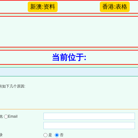
新澳:资料
香港:表格
当前位于:
有如下几个原因:
户名
Email
录
是
否