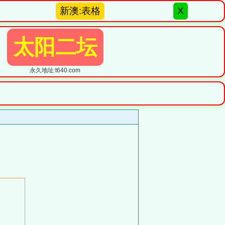
新澳:表格
X
太阳二坛
永久地址:t640.com