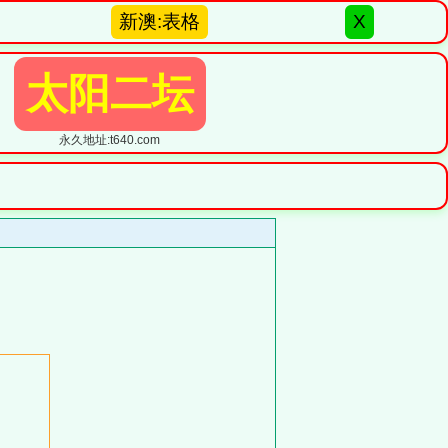
新澳:表格
X
太阳二坛
永久地址:t640.com