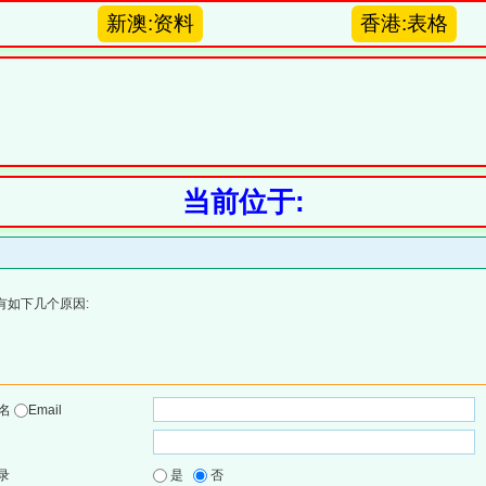
新澳:资料
香港:表格
当前位于:
有如下几个原因:
户名
Email
录
是
否