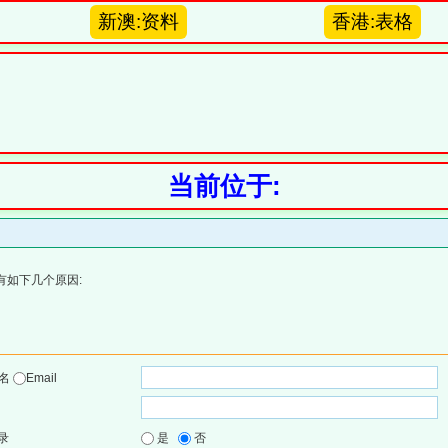
新澳:资料
香港:表格
当前位于:
有如下几个原因:
户名
Email
录
是
否