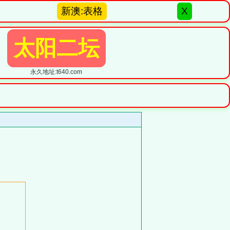
新澳:表格
X
太阳二坛
永久地址:t640.com