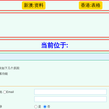
新澳:资料
香港:表格
当前位于:
有如下几个原因:
索功能
户名
Email
录
是
否