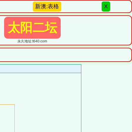
新澳:表格
X
太阳二坛
永久地址:t640.com