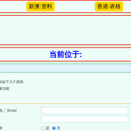
新澳:资料
香港:表格
当前位于:
有如下几个原因:
索功能
户名
Email
录
是
否