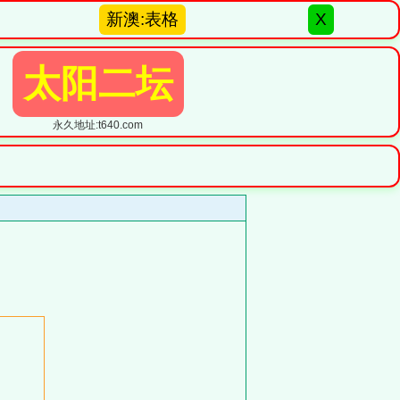
新澳:表格
X
太阳二坛
永久地址:t640.com