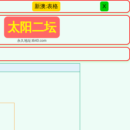
新澳:表格
X
太阳二坛
永久地址:t640.com