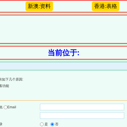
新澳:资料
香港:表格
当前位于:
有如下几个原因:
索功能
户名
Email
录
是
否