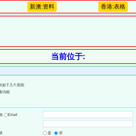
新澳:资料
香港:表格
当前位于:
有如下几个原因:
索功能
户名
Email
录
是
否