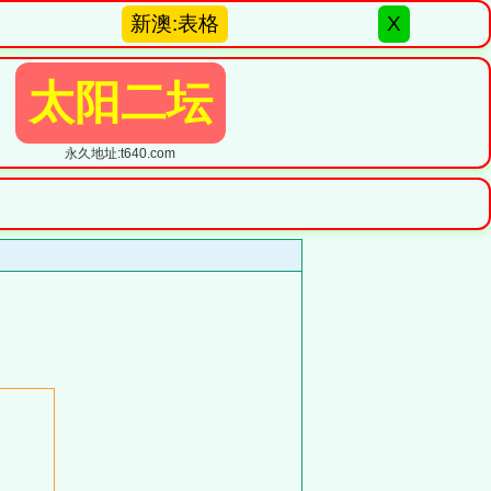
新澳:表格
X
太阳二坛
永久地址:t640.com