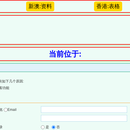
新澳:资料
香港:表格
当前位于:
有如下几个原因:
索功能
户名
Email
录
是
否