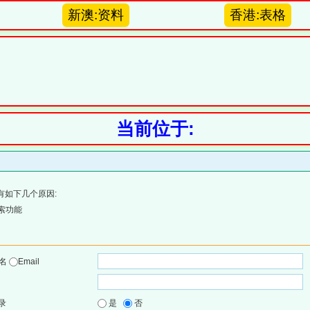
新澳:资料
香港:表格
当前位于:
有如下几个原因:
索功能
户名
Email
录
是
否