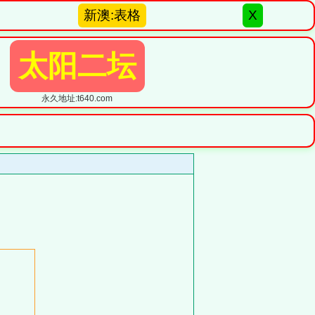
新澳:表格
X
太阳二坛
永久地址:t640.com