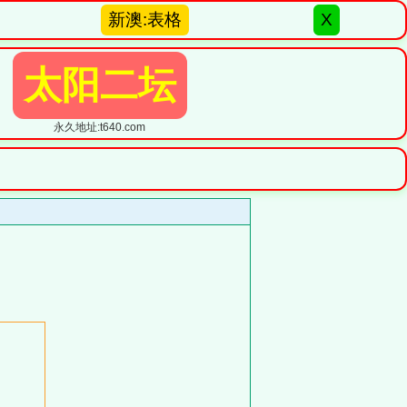
新澳:表格
X
太阳二坛
永久地址:t640.com