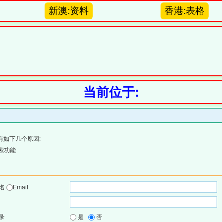
新澳:资料
香港:表格
当前位于:
有如下几个原因:
索功能
户名
Email
录
是
否