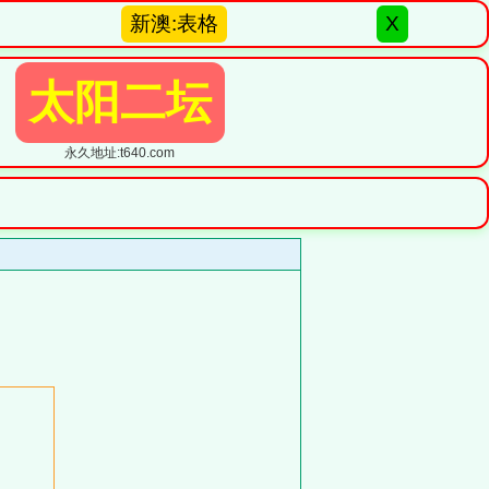
新澳:表格
X
太阳二坛
永久地址:t640.com