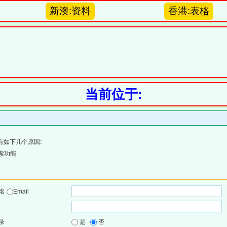
新澳:资料
香港:表格
当前位于:
有如下几个原因:
索功能
户名
Email
录
是
否