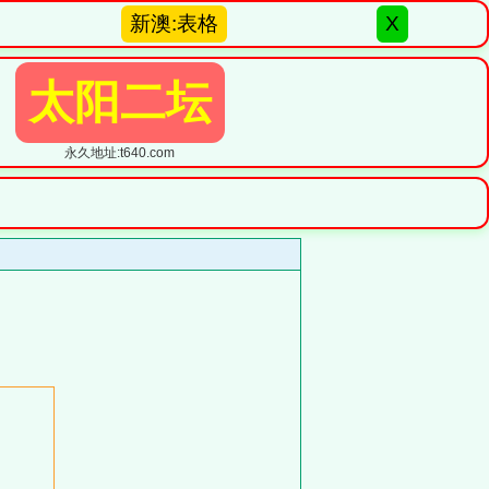
新澳:表格
X
太阳二坛
永久地址:t640.com