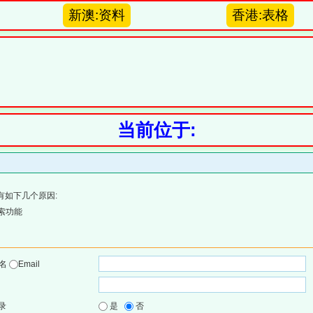
新澳:资料
香港:表格
当前位于:
有如下几个原因:
索功能
户名
Email
录
是
否