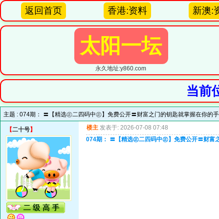
返回首页
香港:资料
新澳:
太阳一坛
永久地址:y860.com
当前
主题 :
074期： 〓【精选㊣二四码中㊣】免费公开〓财富之门的钥匙就掌握在你的
楼主
发表于: 2026-07-08 07:48
【
二十号
】
074期： 〓【精选㊣二四码中㊣】免费公开〓财